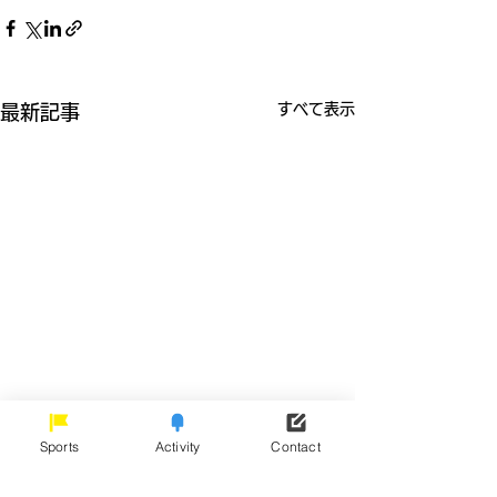
すべて表示
最新記事
Sports
Activity
Contact
2019 ビーチスポーツフ
2019 サザン
ェスタ B-SPO（神奈川県
さき ジュニア