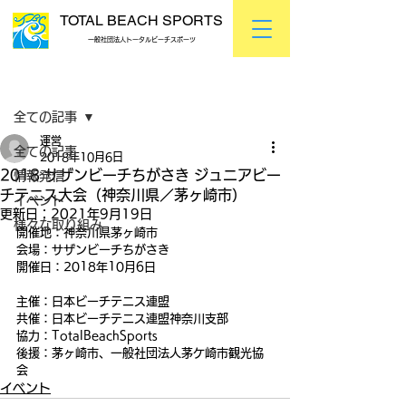
TOTAL BEACH SPORTS
一般社団法人トータルビーチスポーツ
記事
全ての記事
運営
全ての記事
2018年10月6日
2018 サザンビーチちがさき ジュニアビー
情報発信
チテニス大会（神奈川県／茅ヶ崎市）
イベント
更新日：
2021年9月19日
様々な取り組み
開催地：神奈川県茅ヶ崎市
会場：サザンビーチちがさき
開催日：2018年10月6日
主催：日本ビーチテニス連盟
共催：日本ビーチテニス連盟神奈川支部
協力：TotalBeachSports
後援：茅ヶ崎市、一般社団法人茅ケ崎市観光協
会
イベント