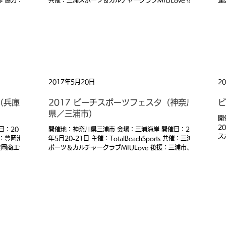
 協力：
共催：三浦スポーツ＆カルチャークラブMIULove 後
連
般社団法人茅ケ
援：三浦市、三浦市観光協会
T
崎
2017年5月20日
2
（兵庫県
2017 ビーチスポーツフェスタ（神奈川
ビ
県／三浦市）
開
2
：2017
開催地：神奈川県三浦市 会場：三浦海岸 開催日：2017
ス
催：豊岡港商
年5月20-21日 主催：TotalBeachSports 共催：三浦ス
消
援：豊岡商工会議
ポーツ＆カルチャークラブMIULove 後援：三浦市、三
浦市観光協会