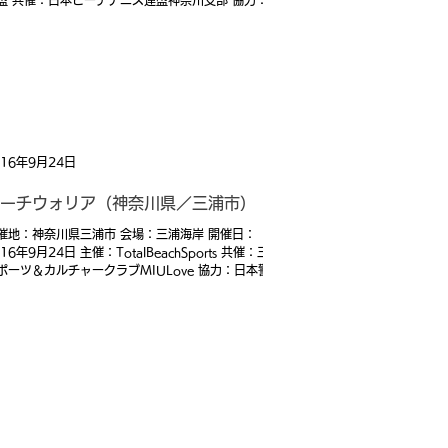
盟 共催：日本ビーチテニス連盟神奈川支部 協力：
otalBeachSports 後援：茅ヶ崎市、一般社団法人茅ケ
市観光協会
016年9月24日
ーチウォリア（神奈川県／三浦市）
催地：神奈川県三浦市 会場：三浦海岸 開催日：
016年9月24日 主催：TotalBeachSports 共催：三浦
ポーツ＆カルチャークラブMIULove 協力：日本警察
防スポーツ連盟