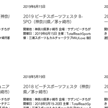
2019年6月15日
2
（神奈川
2019 ビーチスポーツフェスタ B-
2
SPO（神奈川県／茅ヶ崎市）
ー
ーチちがさ
開催地：神奈川県茅ヶ崎市 会場：サザンビーチちがさき
開
開催日：2019年6月15日 主催：TotalBeachSports 共
き
（茅ケ崎市観光
催：三浦スポーツ＆カルチャークラブMIULove 後援：
連
三浦市、三浦市観光協会
T
崎
2018年5月19日
2
ュニアビ
2018 ビーチスポーツフェスタ（神奈川
2
ヶ崎市）
県／茅ヶ崎市）
ー
ーチちがさ
開催地：神奈川県茅ヶ崎市 会場：サザンビーチちがさき
開
ビーチテニス
開催日：2018年5月19-20日 主催：TotalBeachSports
き