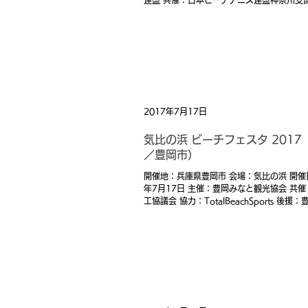
連盟 共催：日本ビーチテニス連盟神奈川支部
TotalBeachSports 後援：茅ヶ崎市、一
崎市観光協会
2017年7月17日
気比の浜 ビーチフェスタ 2017
／豊岡市）
開催地：兵庫県豊岡市 会場：気比の浜 開催日
年7月17日 主催：豊岡みなと観光協会 共
工協議会 協力：TotalBeachSports 後
所